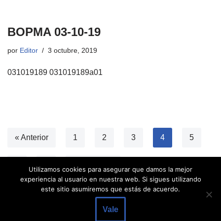
BOPMA 03-10-19
por
Editor
3 octubre, 2019
031019189 031019189a01
« Anterior
1
2
3
4
5
6
7
Siguiente »
Utilizamos cookies para asegurar que damos la mejor
experiencia al usuario en nuestra web. Si sigues utilizando
este sitio asumiremos que estás de acuerdo.
Vale