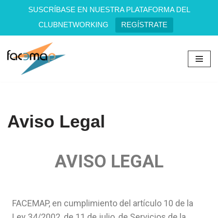
SUSCRÍBASE EN NUESTRA PLATAFORMA DEL
CLUBNETWORKING
REGÍSTRATE
Saltar
al
contenido
Aviso Legal
AVISO LEGAL
FACEMAP, en cumplimiento del artículo 10 de la
Ley 34/2002, de 11 de julio, de Servicios de la