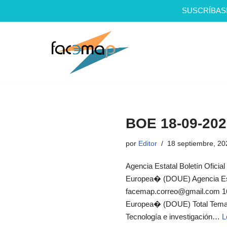
SUSCRÍBAS
Saltar
al
contenido
BOE 18-09-202
por
Editor
18 septiembre, 20
Agencia Estatal Boletín Oficial
Europea� (DOUE) Agencia Estat
facemap.correo@gmail.com 16 d
Europea� (DOUE) Total Temas 
Tecnología e investigación…
L