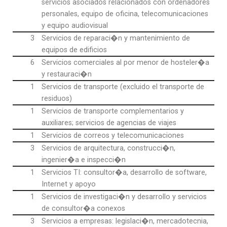
servicios asociados relacionados con ordenadores
personales, equipo de oficina, telecomunicaciones
y equipo audiovisual
3
Servicios de reparaci�n y mantenimiento de
equipos de edificios
6
Servicios comerciales al por menor de hosteler�a
y restauraci�n
1
Servicios de transporte (excluido el transporte de
residuos)
1
Servicios de transporte complementarios y
auxiliares; servicios de agencias de viajes
1
Servicios de correos y telecomunicaciones
3
Servicios de arquitectura, construcci�n,
ingenier�a e inspecci�n
1
Servicios TI: consultor�a, desarrollo de software,
Internet y apoyo
1
Servicios de investigaci�n y desarrollo y servicios
de consultor�a conexos
3
Servicios a empresas: legislaci�n, mercadotecnia,