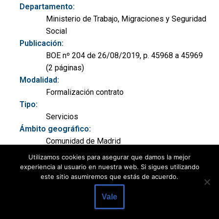
Departamento:
Ministerio de Trabajo, Migraciones y Seguridad
Social
Publicación:
BOE nº 204 de 26/08/2019, p. 45968 a 45969
(2 páginas)
Modalidad:
Formalización contrato
Tipo:
Servicios
Ámbito geográfico:
Comunidad de Madrid
CPV:
Utilizamos cookies para asegurar que damos la mejor
50300000 Servicios de reparación y
experiencia al usuario en nuestra web. Si sigues utilizando
este sitio asumiremos que estás de acuerdo.
mantenimiento
Ver documento:
Vale
BOE-B-2019-35720