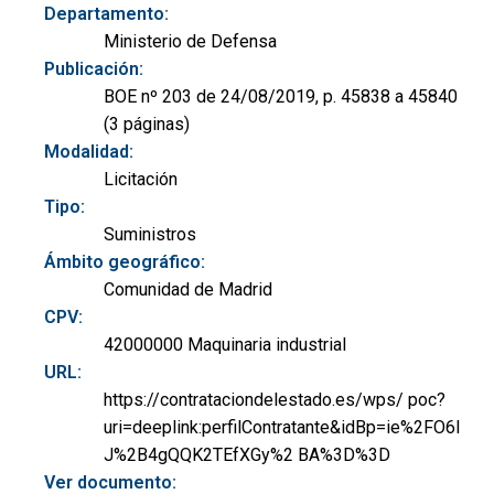
Departamento:
Ministerio de Defensa
Publicación:
BOE nº 203 de 24/08/2019, p. 45838 a 45840
(3 páginas)
Modalidad:
Licitación
Tipo:
Suministros
Ámbito geográfico:
Comunidad de Madrid
CPV:
42000000 Maquinaria industrial
URL:
https://contrataciondelestado.es/wps/ poc?
uri=deeplink:perfilContratante&idBp=ie%2FO6I
J%2B4gQQK2TEfXGy%2 BA%3D%3D
Ver documento: