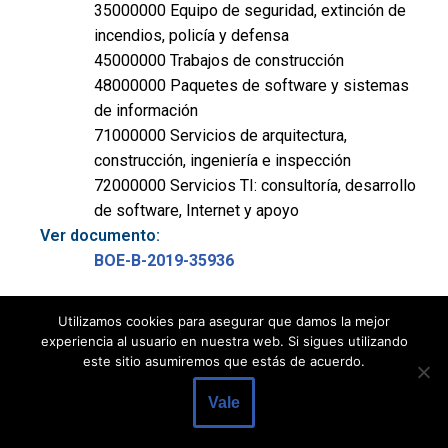
35000000 Equipo de seguridad, extinción de
incendios, policía y defensa
45000000 Trabajos de construcción
48000000 Paquetes de software y sistemas
de información
71000000 Servicios de arquitectura,
construcción, ingeniería e inspección
72000000 Servicios TI: consultoría, desarrollo
de software, Internet y apoyo
Ver documento:
BOE-B-2019-35936
Servicios TI: consultor�a, desarrollo de
Utilizamos cookies para asegurar que damos la mejor
experiencia al usuario en nuestra web. Si sigues utilizando
software, Internet y apoyo (1 anuncio)
este sitio asumiremos que estás de acuerdo.
Vale
Título:
Anuncio de formalización de contratos de: