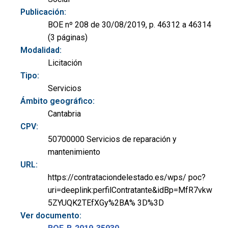
Publicación:
BOE nº 208 de 30/08/2019, p. 46312 a 46314
(3 páginas)
Modalidad:
Licitación
Tipo:
Servicios
Ámbito geográfico:
Cantabria
CPV:
50700000 Servicios de reparación y
mantenimiento
URL:
https://contrataciondelestado.es/wps/ poc?
uri=deeplink:perfilContratante&idBp=MfR7vkw
5ZYUQK2TEfXGy%2BA% 3D%3D
Ver documento: