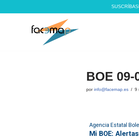
SUSCRÍBAS
Saltar
al
contenido
BOE 09-
por
info@facemap.es
9 
Agencia Estatal Bolet
Mi BOE: Alertas