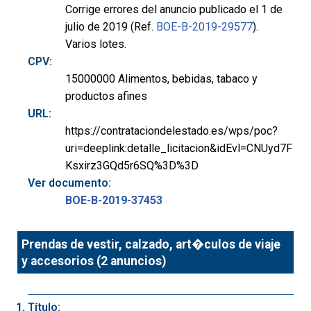
Corrige errores del anuncio publicado el 1 de
julio de 2019 (Ref.
BOE-B-2019-29577
).
Varios lotes.
CPV:
15000000 Alimentos, bebidas, tabaco y
productos afines
URL:
https://contrataciondelestado.es/wps/poc?
uri=deeplink:detalle_licitacion&idEvl=CNUyd7F
Ksxirz3GQd5r6SQ%3D%3D
Ver documento:
BOE-B-2019-37453
Prendas de vestir, calzado, art�culos de viaje
y accesorios (2 anuncios)
Título: