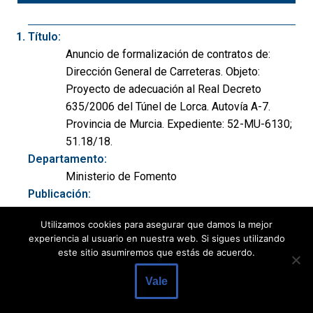
Título:
Anuncio de formalización de contratos de:
Dirección General de Carreteras. Objeto:
Proyecto de adecuación al Real Decreto
635/2006 del Túnel de Lorca. Autovía A-7.
Provincia de Murcia. Expediente: 52-MU-6130;
51.18/18.
Departamento:
Ministerio de Fomento
Publicación:
BOE nº 217 de 10/09/2019, p. 48204 a 48205
Utilizamos cookies para asegurar que damos la mejor
(2 páginas)
experiencia al usuario en nuestra web. Si sigues utilizando
Modalidad:
este sitio asumiremos que estás de acuerdo.
Formalización contrato
Tipo:
Vale
Obras