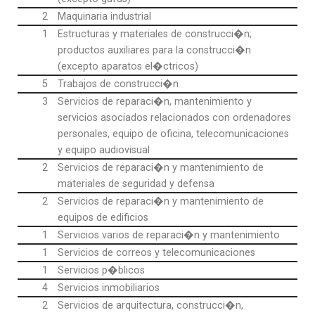
2
Maquinaria industrial
1
Estructuras y materiales de construcci�n;
productos auxiliares para la construcci�n
(excepto aparatos el�ctricos)
5
Trabajos de construcci�n
3
Servicios de reparaci�n, mantenimiento y
servicios asociados relacionados con ordenadores
personales, equipo de oficina, telecomunicaciones
y equipo audiovisual
2
Servicios de reparaci�n y mantenimiento de
materiales de seguridad y defensa
2
Servicios de reparaci�n y mantenimiento de
equipos de edificios
1
Servicios varios de reparaci�n y mantenimiento
1
Servicios de correos y telecomunicaciones
1
Servicios p�blicos
4
Servicios inmobiliarios
2
Servicios de arquitectura, construcci�n,