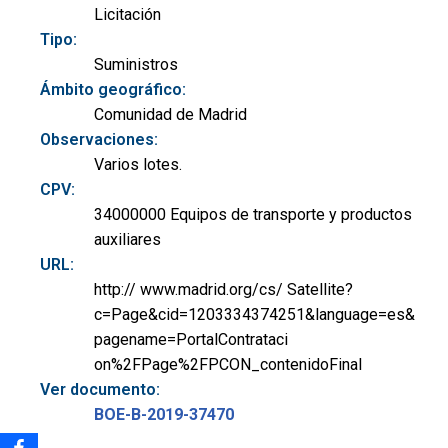
Licitación
Tipo:
Suministros
Ámbito geográfico:
Comunidad de Madrid
Observaciones:
Varios lotes.
CPV:
34000000 Equipos de transporte y productos
auxiliares
URL:
http:// www.madrid.org/cs/ Satellite?
c=Page&cid=1203334374251&language=es&
pagename=PortalContrataci
on%2FPage%2FPCON_contenidoFinal
Ver documento:
BOE-B-2019-37470