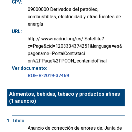
CPV:
09000000 Derivados del petróleo,
combustibles, electricidad y otras fuentes de
energía
URL:
http:// www.madrid.org/cs/ Satellite?
c=Page&cid=1203334374251&language=es&
pagename=PortalContrataci
on%2FPage%2FPCON_contenidoFinal
Ver documento:
BOE-B-2019-37469
Alimentos, bebidas, tabaco y productos afines
(1 anuncio)
Título:
Anuncio de corrección de errores de: Junta de