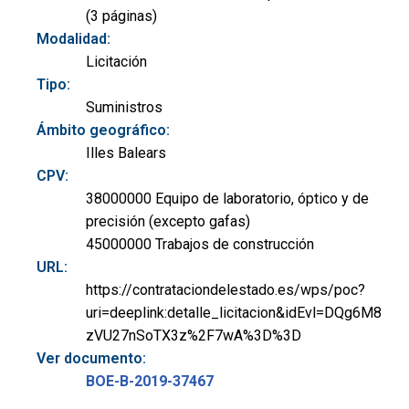
(3 páginas)
Modalidad:
Licitación
Tipo:
Suministros
Ámbito geográfico:
Illes Balears
CPV:
38000000 Equipo de laboratorio, óptico y de
precisión (excepto gafas)
45000000 Trabajos de construcción
URL:
https://contrataciondelestado.es/wps/poc?
uri=deeplink:detalle_licitacion&idEvl=DQg6M8
zVU27nSoTX3z%2F7wA%3D%3D
Ver documento:
BOE-B-2019-37467