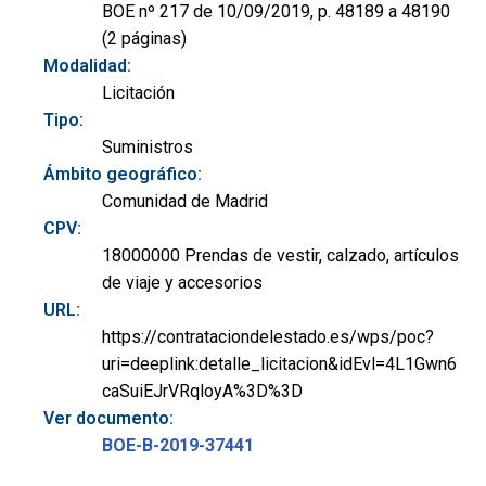
BOE nº 217 de 10/09/2019, p. 48189 a 48190
(2 páginas)
Modalidad:
Licitación
Tipo:
Suministros
Ámbito geográfico:
Comunidad de Madrid
CPV:
18000000 Prendas de vestir, calzado, artículos
de viaje y accesorios
URL:
https://contrataciondelestado.es/wps/poc?
uri=deeplink:detalle_licitacion&idEvl=4L1Gwn6
caSuiEJrVRqloyA%3D%3D
Ver documento:
BOE-B-2019-37441