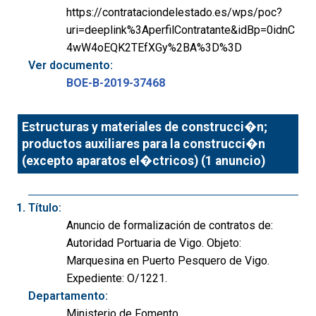
https://contrataciondelestado.es/wps/poc?
uri=deeplink%3AperfilContratante&idBp=0idnC
4wW4oEQK2TEfXGy%2BA%3D%3D
Ver documento:
BOE-B-2019-37468
Estructuras y materiales de construcci�n;
productos auxiliares para la construcci�n
(excepto aparatos el�ctricos) (1 anuncio)
Título:
Anuncio de formalización de contratos de:
Autoridad Portuaria de Vigo. Objeto:
Marquesina en Puerto Pesquero de Vigo.
Expediente: O/1221.
Departamento:
Ministerio de Fomento