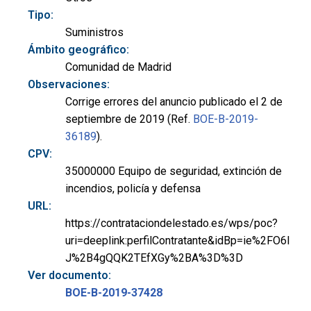
Tipo:
Suministros
Ámbito geográfico:
Comunidad de Madrid
Observaciones:
Corrige errores del anuncio publicado el 2 de
septiembre de 2019 (Ref.
BOE-B-2019-
36189
).
CPV:
35000000 Equipo de seguridad, extinción de
incendios, policía y defensa
URL:
https://contrataciondelestado.es/wps/poc?
uri=deeplink:perfilContratante&idBp=ie%2FO6I
J%2B4gQQK2TEfXGy%2BA%3D%3D
Ver documento:
BOE-B-2019-37428