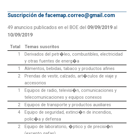
Suscripción de facemap.correo@gmail.com
49 anuncios publicados en el BOE del
09/09/2019
al
10/09/2019
Total
Temas suscritos
1
Derivados del petr�leo, combustibles, electricidad
y otras fuentes de energ�a
1
Alimentos, bebidas, tabaco y productos afines
2
Prendas de vestir, calzado, art�culos de viaje y
accesorios
1
Equipos de radio, televisi�n, comunicaciones y
telecomunicaciones y equipos conexos
2
Equipos de transporte y productos auxiliares
4
Equipo de seguridad, extinci�n de incendios,
polic�a y defensa
2
Equipo de laboratorio, �ptico y de precisi�n
(excepto gafas)