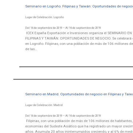
Seminario en Logroño. Filipinas y Taiwán: Oportunidades de negoci
Lugar de Celebración: Logroño
Del 16 de septiembre de 2019 – Al 16 de septiembre de 2019
ICEX España Exportación e Inversiones organiza el
SEMINARIO EN
FILIPINAS Y TAIWÁN: OPORTUNIDADES DE NEGOCIO. Se celebrará el
en Logroño. Filipinas, con una población de más de 106 millones de
de las…
Seminario en Madrid. Oportunidades de negocio en Filipinas y Taiw
Lugar de Celebración: Madrid
Del 16 de septiembre de 2019 – Al 16 de septiembre de 2019
Filipinas, con una población de más de 106 millones de habitantes,
economías del Sudeste Asiático que ha registrado un mayor crecim
años. Acumula 20 años ininterrumpidos creciendo, y al 6% de medi