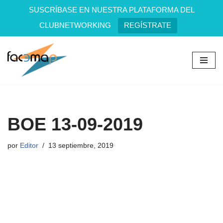
SUSCRÍBASE EN NUESTRA PLATAFORMA DEL
CLUBNETWORKING
REGÍSTRATE
Saltar
al
contenido
BOE 13-09-2019
por
Editor
13 septiembre, 2019