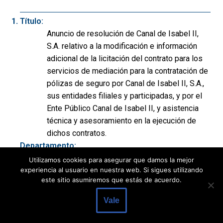
Título:
Anuncio de resolución de Canal de Isabel II,
S.A. relativo a la modificación e información
adicional de la licitación del contrato para los
servicios de mediación para la contratación de
pólizas de seguro por Canal de Isabel II, S.A.,
sus entidades filiales y participadas, y por el
Ente Público Canal de Isabel II, y asistencia
técnica y asesoramiento en la ejecución de
dichos contratos.
Departamento:
Otros Poderes Adjudicadores
Utilizamos cookies para asegurar que damos la mejor
Publicación:
experiencia al usuario en nuestra web. Si sigues utilizando
este sitio asumiremos que estás de acuerdo.
BOE nº 220 de 13/09/2019, p. 48744 a 48744
(1 página)
Vale
Modalidad:
Otros