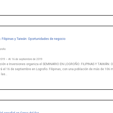
. Filipinas y Taiwán: Oportunidades de negocio
groño
2019 – Al 16 de septiembre de 2019
ión e Inversiones organiza el
SEMINARIO EN LOGROÑO: FILIPINAS Y TAIWÁN:
á el 16 de septiembre en Logroño. Filipinas, con una población de más de 106 m
 las…