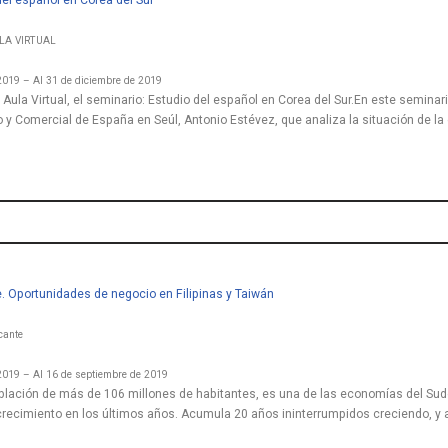
 del español en Corea del Sur
ULA VIRTUAL
2019 – Al 31 de diciembre de 2019
 Aula Virtual, el seminario: Estudio del español en Corea del Sur.En este seminari
y Comercial de España en Seúl, Antonio Estévez, que analiza la situación de l
. Oportunidades de negocio en Filipinas y Taiwán
cante
2019 – Al 16 de septiembre de 2019
oblación de más de 106 millones de habitantes, es una de las economías del Sud
crecimiento en los últimos años. Acumula 20 años ininterrumpidos creciendo, y 