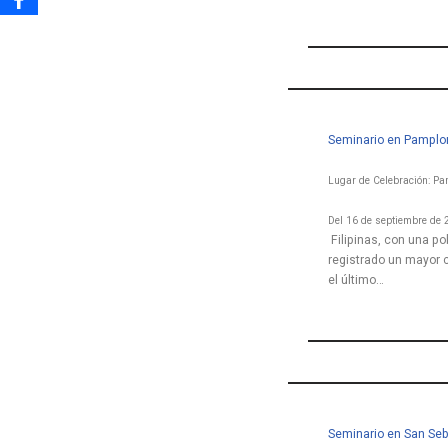
Seminario en Pamplon
Lugar de Celebración: P
Del 16 de septiembre de 
Filipinas, con una p
registrado un mayor 
el último…
Seminario en San Seb