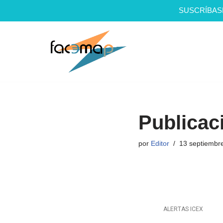
SUSCRÍBAS
Saltar
al
contenido
Publicac
por
Editor
13 septiembr
ALERTAS ICEX