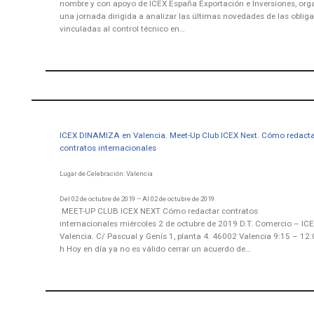
nombre y con apoyo de ICEX España Exportación e Inversiones, org
una jornada dirigida a analizar las últimas novedades de las oblig
vinculadas al control técnico en…
ICEX DINAMIZA en Valencia. Meet-Up Club ICEX Next. Cómo redact
contratos internacionales
Lugar de Celebración: Valencia
Del 02 de octubre de 2019 – Al 02 de octubre de 2019
MEET-UP CLUB ICEX NEXT Cómo redactar contratos
internacionales miércoles 2 de octubre de 2019 D.T. Comercio – IC
Valencia. C/ Pascual y Genís 1, planta 4. 46002 Valencia 9:15 – 12
h Hoy en día ya no es válido cerrar un acuerdo de…