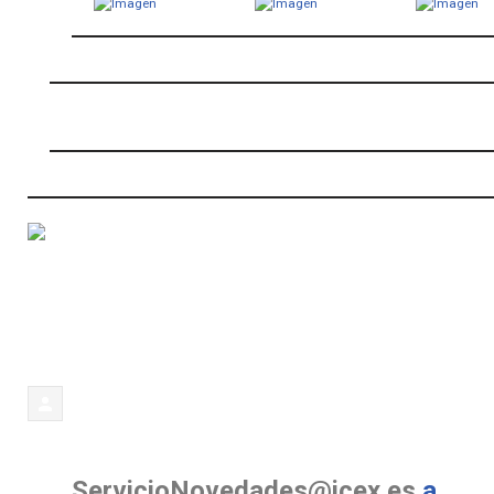
ServicioNovedades@icex.es
a