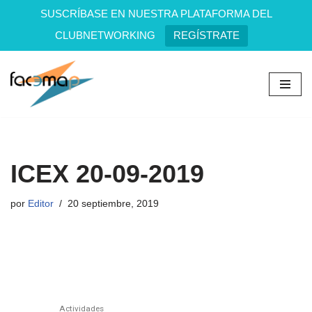
SUSCRÍBASE EN NUESTRA PLATAFORMA DEL
CLUBNETWORKING
REGÍSTRATE
Saltar
al
contenido
ICEX 20-09-2019
por
Editor
20 septiembre, 2019
Actividades