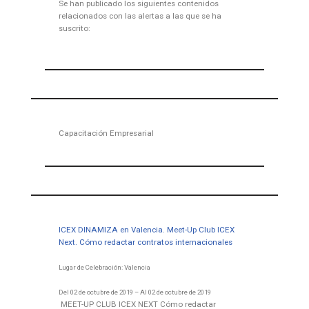
Se han publicado los siguientes contenidos
relacionados con las alertas a las que se ha
suscrito:
Capacitación Empresarial
ICEX DINAMIZA en Valencia. Meet-Up Club ICEX
Next. Cómo redactar contratos internacionales
Lugar de Celebración: Valencia
Del 02 de octubre de 2019 – Al 02 de octubre de 2019
MEET-UP CLUB ICEX NEXT Cómo redactar