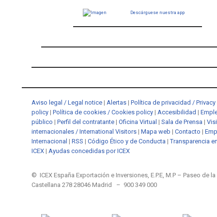
Descárguese nuestra app
Aviso legal / Legal notice
|
Alertas
|
Política de privacidad / Privacy
policy
|
Política de cookies / Cookies policy
|
Accesibilidad
|
Empl
público
|
Perfil del contratante
|
Oficina Virtual
|
Sala de Prensa
|
Vis
internacionales / International Visitors
|
Mapa web
|
Contacto
|
Emp
Internacional
|
RSS
|
Código Ético y de Conducta
|
Transparencia e
ICEX
|
Ayudas concedidas por ICEX
© ICEX España Exportación e Inversiones, E.P.E, M.P – Paseo de la
Castellana 278 28046 Madrid – 900 349 000