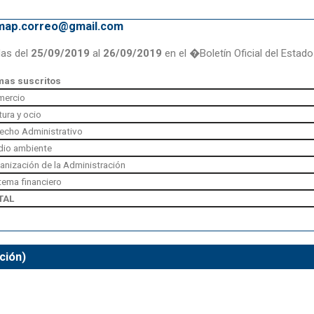
emap.correo@gmail.com
das del
25/09/2019
al
26/09/2019
en el �Boletín Oficial del Estad
mas suscritos
mercio
tura y ocio
echo Administrativo
io ambiente
anización de la Administración
tema financiero
TAL
ción)