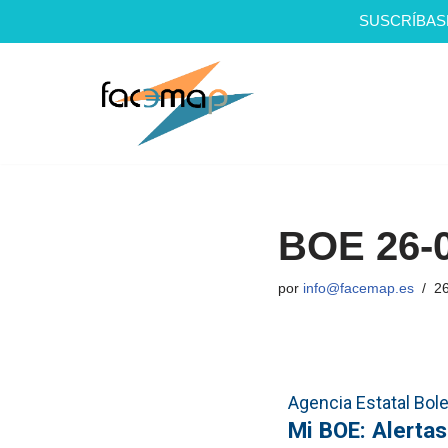
SUSCRÍBAS
Saltar
al
contenido
BOE 26-
por
info@facemap.es
26
Agencia Estatal Bolet
Mi BOE: Alertas