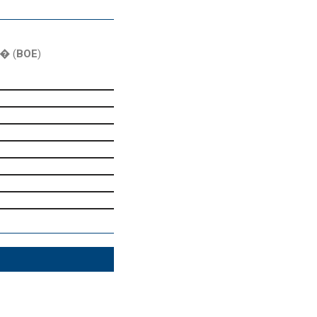
o� (
BOE
)