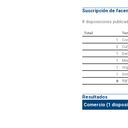
Suscripción de fac
8 disposiciones publica
Total
Te
1
Co
3
Cul
1
Der
1
Med
1
Org
1
Sis
8
TO
Resultados
Comercio (1 disposi