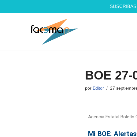
SUSCRÍBAS
Saltar
al
contenido
BOE 27-
por
Editor
27 septiembr
Agencia Estatal Boletín O
Mi BOE: Alerta