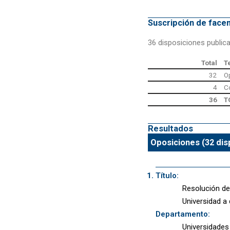
Suscripción de fac
36 disposiciones public
Total
T
32
O
4
C
36
T
Resultados
Oposiciones (32 dis
Título:
Resolución de
Universidad a
Departamento:
Universidades