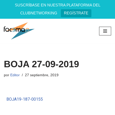
SUSCRÍBASE EN NUESTRA PLATAFORMA DEL
CLUBNETWORKING
REGÍSTRATE
Saltar
al
contenido
BOJA 27-09-2019
por
Editor
27 septiembre, 2019
BOJA19-187-00155