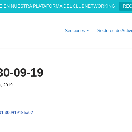
E EN NUESTRA PLATAFORMA DEL CLUBNETWORKING
REG
Secciones
Sectores de Activ
0-09-19
e, 2019
01
300919186a02