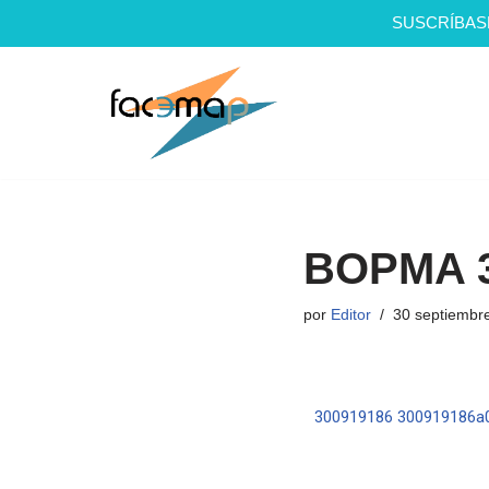
SUSCRÍBAS
Saltar
al
contenido
BOPMA 3
por
Editor
30 septiembr
300919186
300919186a