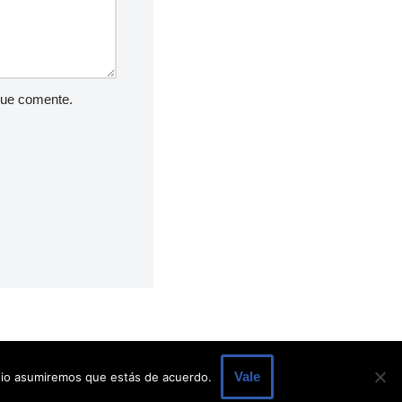
que comente.
Vale
itio asumiremos que estás de acuerdo.