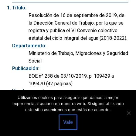
Título:
Resolución de 16 de septiembre de 2019, de
la Dirección General de Trabajo, por la que se
registra y publica el VI Convenio colectivo
estatal del ciclo integral del agua (2018-2022).
Departamento:
Ministerio de Trabajo, Migraciones y Seguridad
Social
Publicación:
BOE nº 238 de 03/10/2019, p. 109429 a
109470 (42 páginas)
Ver documento:
Utilizamos cookies para asegurar que damos la mejor
BOE-A-2019-14143
experiencia al usuario en nuestra web. Si sigues utilizando
este sitio asumiremos que estás de acuerdo.
Título:
Vale
Resolución de 16 de septiembre de 2019, de
la Dirección General de Trabajo, por la que se