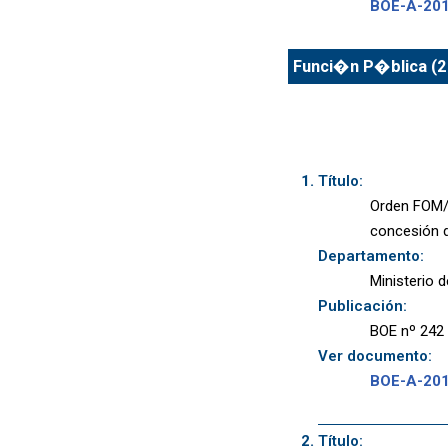
BOE-A-20
Funci�n P�blica (2
Título:
Orden FOM/1
concesión d
Departamento:
Ministerio 
Publicación:
BOE nº 242 
Ver documento:
BOE-A-20
Título: