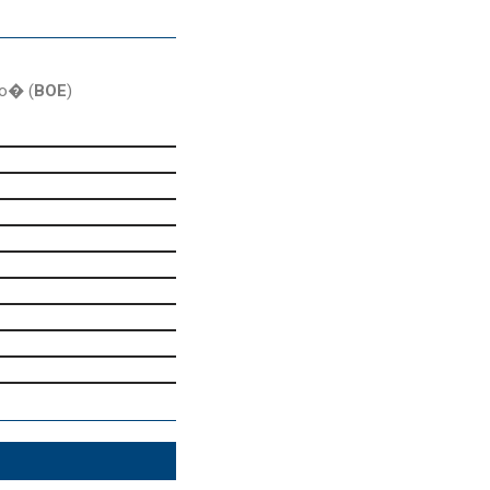
do� (
BOE
)