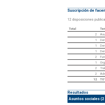
Suscripción de fac
12 disposiciones public
Total
Te
2
Asu
1
Der
1
Der
1
Der
2
Fun
1
Org
2
Tra
2
Adm
12
TO
Resultados
Asuntos sociales (2