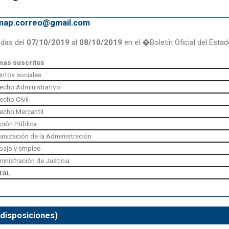
emap.correo@gmail.com
adas del
07/10/2019
al
08/10/2019
en el �Boletín Oficial del Esta
mas suscritos
ntos sociales
echo Administrativo
echo Civil
echo Mercantil
ción Pública
anización de la Administración
bajo y empleo
inistración de Justicia
TAL
 disposiciones)