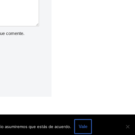
que comente.
Vale
itio asumiremos que estás de acuerdo.