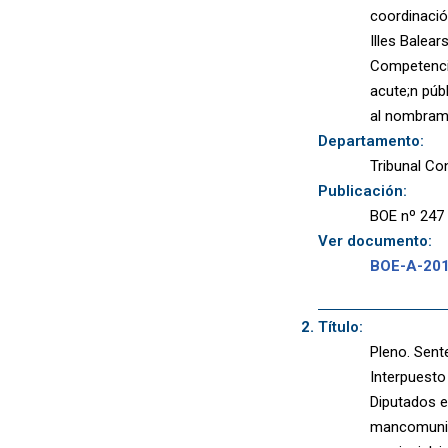
coordinación
Illes Balear
Competenci
acute;n púb
al nombrami
Departamento:
Tribunal Co
Publicación:
BOE nº 247 
Ver documento:
BOE-A-20
Título:
Pleno. Sent
Interpuesto
Diputados e
mancomunid