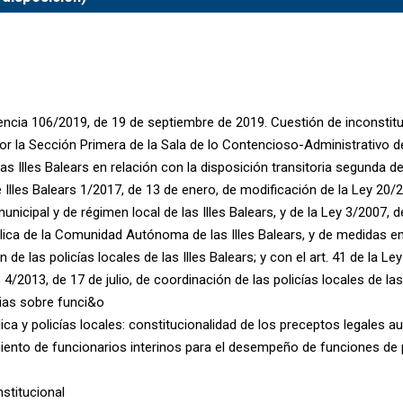
encia 106/2019, de 19 de septiembre de 2019. Cuestión de inconstit
or la Sección Primera de la Sala de lo Contencioso-Administrativo de
las Illes Balears en relación con la disposición transitoria segunda de
 Illes Balears 1/2017, de 13 de enero, de modificación de la Ley 20/
unicipal y de régimen local de las Illes Balears, y de la Ley 3/2007, 
lica de la Comunidad Autónoma de las Illes Balears, y de medidas e
 de las policías locales de las Illes Balears; y con el art. 41 de la L
s 4/2013, de 17 de julio, de coordinación de las policías locales de las 
as sobre funci&o
lica y policías locales: constitucionalidad de los preceptos legales 
ento de funcionarios interinos para el desempeño de funciones de po
nstitucional