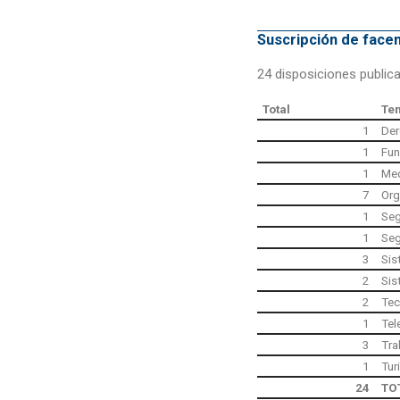
Suscripción de fac
24 disposiciones public
Total
Te
1
Der
1
Fun
1
Med
7
Org
1
Seg
1
Seg
3
Sis
2
Sis
2
Tec
1
Tel
3
Tra
1
Tur
24
TO