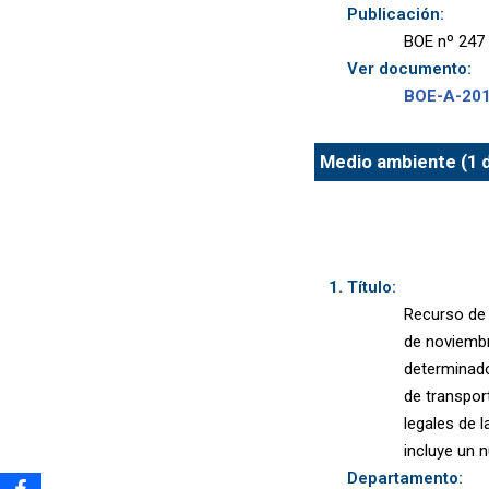
Publicación:
BOE nº 247 
Ver documento:
BOE-A-20
Medio ambiente (1 d
Título:
Recurso de 
de noviembr
determinado
de transport
legales de 
incluye un n
Departamento: