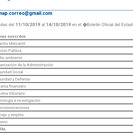
emap.correo@gmail.com
adas del
11/10/2019
al
14/10/2019
en el �Boletín Oficial del Esta
mas suscritos
echo Mercantil
ción Pública
io ambiente
anización de la Administración
uridad Social
uridad y Defensa
tema financiero
tema tributario
nología e investigación
ecomunicaciones
bajo y empleo
ismo
TAL