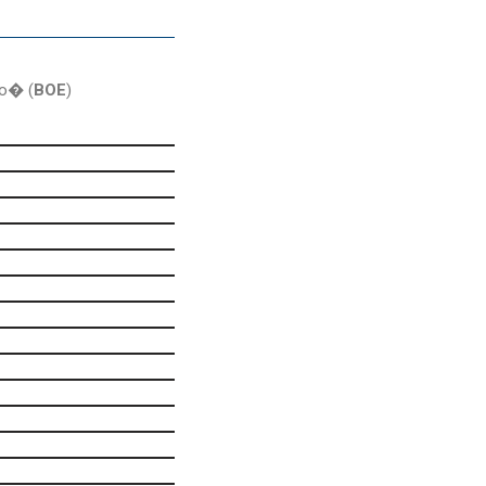
do� (
BOE
)