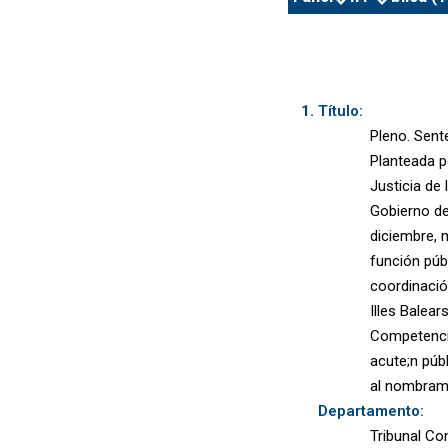
Título:
Pleno. Sent
Planteada p
Justicia de 
Gobierno de
diciembre, m
función púb
coordinación
Illes Balear
Competenci
acute;n púb
al nombrami
Departamento:
Tribunal Co