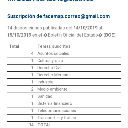
Suscripción de facemap.correo@gmail.com
14 disposiciones publicadas del
14/10/2019
al
15/10/2019
en el �Boletín Oficial del Estado� (
BOE
)
Total
Temas suscritos
4
Asuntos sociales
1
Cultura y ocio
1
Derecho Civil
1
Derecho Mercantil
1
Industria
2
Medio ambiente
1
Sanidad
1
Sistema financiero
1
Telecomunicaciones
1
Transportes y tráfico
14
TOTAL