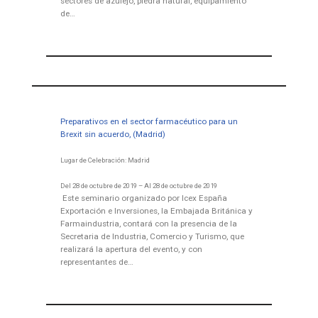
sectores de azulejo, piedra natural, equipamiento
de…
Preparativos en el sector farmacéutico para un
Brexit sin acuerdo, (Madrid)
Lugar de Celebración: Madrid
Del 28 de octubre de 2019 – Al 28 de octubre de 2019
Este seminario organizado por Icex España
Exportación e Inversiones, la Embajada Británica y
Farmaindustria, contará con la presencia de la
Secretaria de Industria, Comercio y Turismo, que
realizará la apertura del evento, y con
representantes de…