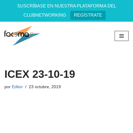
SUSCRÍBASE EN NUESTRA PLATAFORMA DEL
CLUBNETWORKING
REGÍSTRATE
Saltar
al
contenido
ICEX 23-10-19
por
Editor
23 octubre, 2019