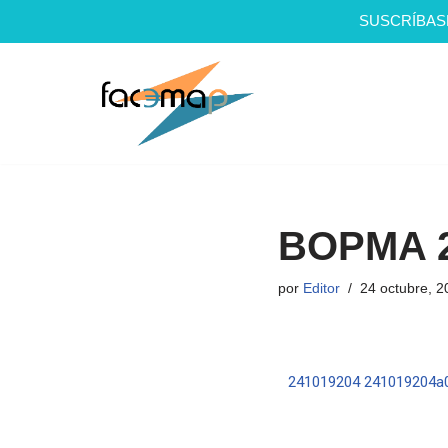
SUSCRÍBAS
Saltar
al
contenido
BOPMA 2
por
Editor
24 octubre, 2
241019204
241019204a