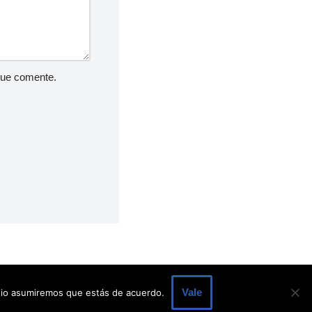
que comente.
Vale
itio asumiremos que estás de acuerdo.