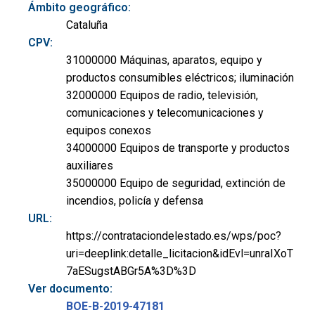
Ámbito geográfico:
Cataluña
CPV:
31000000 Máquinas, aparatos, equipo y
productos consumibles eléctricos; iluminación
32000000 Equipos de radio, televisión,
comunicaciones y telecomunicaciones y
equipos conexos
34000000 Equipos de transporte y productos
auxiliares
35000000 Equipo de seguridad, extinción de
incendios, policía y defensa
URL:
https://contrataciondelestado.es/wps/poc?
uri=deeplink:detalle_licitacion&idEvl=unraIXoT
7aESugstABGr5A%3D%3D
Ver documento:
BOE-B-2019-47181