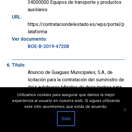
34000000 Equipos de transporte y productos
auxiliares
URL:
https://contrataciondelestado.es/wps/portal/p
lataforma
Ver documento:
BOE-B-2019-47208
Título:
Anuncio de Guaguas Municipales, S.A., de
licitación para la contratación del suministro de
diez autobuses híbridos de doce metros para
la prestación del servicio público de transporte
Utilizamos cookies para asegurar que damos la mejor
experiencia al usuario en nuestra web. Si sigues utilizando
de viajeros de Guaguas Municipales, S.A.
este sitio asumiremos que estás de acuerdo.
Departamento:
Otros Poderes Adjudicadores
Vale
Publicación:
BOE nº 267 de 06/11/2019, p. 60608 a 60609