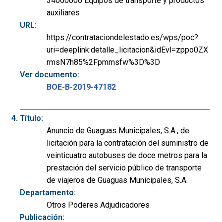
34000000 Equipos de transporte y productos
auxiliares
URL:
https://contrataciondelestado.es/wps/poc?
uri=deeplink:detalle_licitacion&idEvl=zppo0ZX
rmsN7h85%2Fpmmsfw%3D%3D
Ver documento:
BOE-B-2019-47182
Título:
Anuncio de Guaguas Municipales, S.A., de
licitación para la contratación del suministro de
veinticuatro autobuses de doce metros para la
prestación del servicio público de transporte
de viajeros de Guaguas Municipales, S.A.
Departamento:
Otros Poderes Adjudicadores
Publicación: