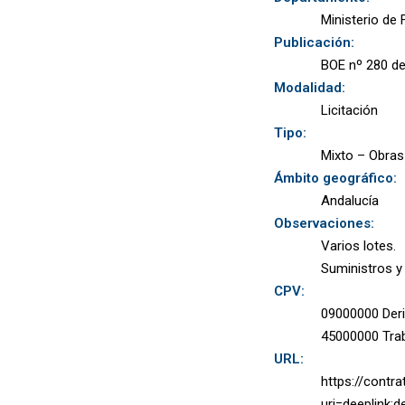
Ministerio de
Publicación:
BOE nº 280 de
Modalidad:
Licitación
Tipo:
Mixto – Obras
Ámbito geográfico:
Andalucía
Observaciones:
Varios lotes.
Suministros y
CPV:
09000000 Deriv
45000000 Trab
URL:
https://contr
uri=deeplink