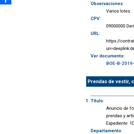
Observaciones:
Varios lotes.
CPV:
09000000 Deriv
URL:
https://contr
uri=deeplink
Ver documento:
BOE-B-2019
Prendas de vestir, c
Título:
Anuncio de for
prendas y artí
Expediente: 
Departamento: