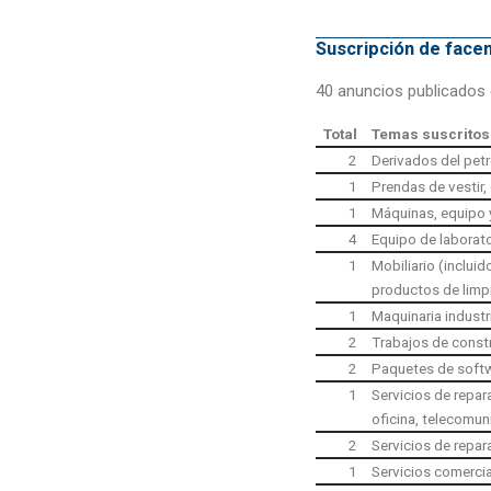
Suscripción de fac
40 anuncios publicados 
Total
Temas suscritos
2
Derivados del petr
1
Prendas de vestir, 
1
Máquinas, equipo y
4
Equipo de laborato
1
Mobiliario (inclui
productos de limp
1
Maquinaria industr
2
Trabajos de const
2
Paquetes de softw
1
Servicios de repa
oficina, telecomun
2
Servicios de repa
1
Servicios comercia