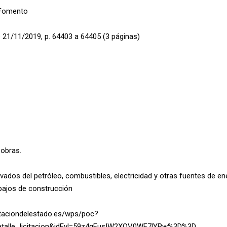
 Fomento
 21/11/2019, p. 64403 a 64405 (3 páginas)
 obras.
ados del petróleo, combustibles, electricidad y otras fuentes de en
ajos de construcción
ataciondelestado.es/wps/poc?
:detalle_licitacion&idEvl=59z4gFusIW2XQV0WE7lYPw%3D%3D