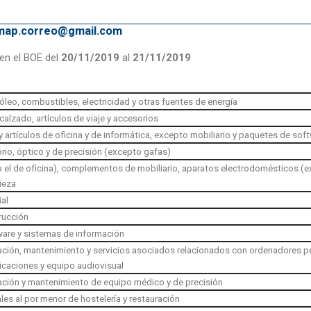
emap.correo@gmail.com
en el BOE del
20/11/2019
al
21/11/2019
óleo, combustibles, electricidad y otras fuentes de energía
calzado, artículos de viaje y accesorios
 artículos de oficina y de informática, excepto mobiliario y paquetes de sof
rio, óptico y de precisión (excepto gafas)
do el de oficina), complementos de mobiliario, aparatos electrodomésticos (ex
ieza
ial
rucción
are y sistemas de información
ración, mantenimiento y servicios asociados relacionados con ordenadores p
icaciones y equipo audiovisual
ración y mantenimiento de equipo médico y de precisión
les al por menor de hostelería y restauración