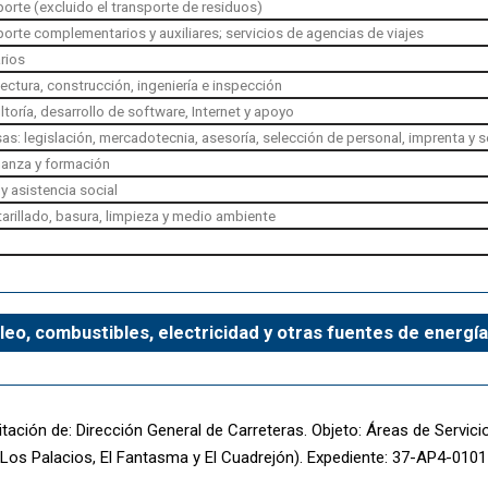
porte (excluido el transporte de residuos)
porte complementarios y auxiliares; servicios de agencias de viajes
arios
tectura, construcción, ingeniería e inspección
ltoría, desarrollo de software, Internet y apoyo
as: legislación, mercadotecnia, asesoría, selección de personal, imprenta y 
ñanza y formación
y asistencia social
tarillado, basura, limpieza y medio ambiente
leo, combustibles, electricidad y otras fuentes de energía
itación de: Dirección General de Carreteras. Objeto: Áreas de Servici
 (Los Palacios, El Fantasma y El Cuadrejón). Expediente: 37-AP4-0101