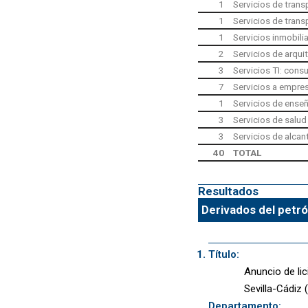
1
Servicios de trans
1
Servicios de trans
1
Servicios inmobili
2
Servicios de arqui
3
Servicios TI: consu
7
Servicios a empres
1
Servicios de ense
3
Servicios de salud 
3
Servicios de alcan
40
TOTAL
Resultados
Derivados del petró
Título:
Anuncio de lic
Sevilla-Cádiz
Departamento: