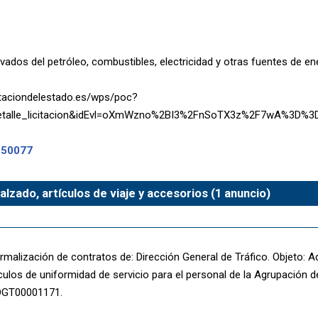
ados del petróleo, combustibles, electricidad y otras fuentes de en
ataciondelestado.es/wps/poc?
:detalle_licitacion&idEvl=oXmWzno%2BI3%2FnSoTX3z%2F7wA%3D%3
-50077
alzado, artículos de viaje y accesorios (1 anuncio)
malización de contratos de: Dirección General de Tráfico. Objeto: A
culos de uniformidad de servicio para el personal de la Agrupación de
1DGT00001171.