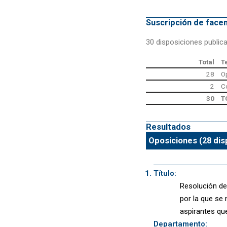
Suscripción de fac
30 disposiciones public
Total
T
28
O
2
C
30
T
Resultados
Oposiciones (28 dis
Título:
Resolución de
por la que se
aspirantes qu
Departamento: