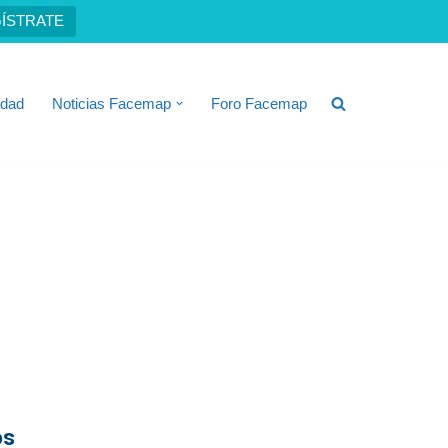
ÍSTRATE
idad
Noticias Facemap
Foro Facemap
os