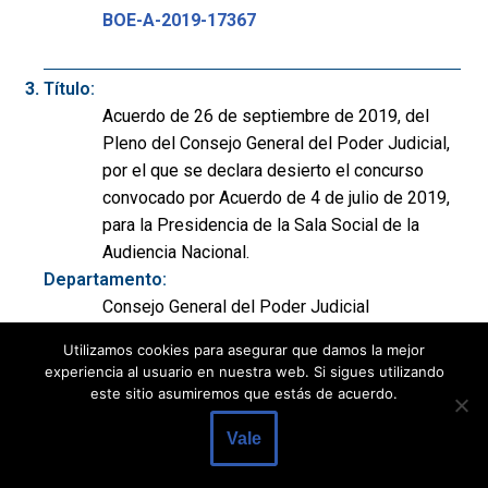
BOE-A-2019-17367
Título:
Acuerdo de 26 de septiembre de 2019, del
Pleno del Consejo General del Poder Judicial,
por el que se declara desierto el concurso
convocado por Acuerdo de 4 de julio de 2019,
para la Presidencia de la Sala Social de la
Audiencia Nacional.
Departamento:
Consejo General del Poder Judicial
Publicación:
Utilizamos cookies para asegurar que damos la mejor
BOE nº 290 de 03/12/2019, p. 132256 a
experiencia al usuario en nuestra web. Si sigues utilizando
132256 (1 página)
este sitio asumiremos que estás de acuerdo.
Notas:
Vale
Resolución.
Ver documento: