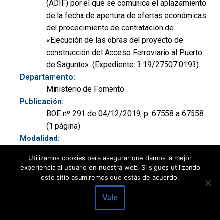
(ADIF) por el que se comunica el aplazamiento
de la fecha de apertura de ofertas económicas
del procedimiento de contratación de
«Ejecución de las obras del proyecto de
construcción del Acceso Ferroviario al Puerto
de Sagunto». (Expediente: 3.19/27507.0193).
Departamento:
Ministerio de Fomento
Publicación:
BOE nº 291 de 04/12/2019, p. 67558 a 67558
(1 página)
Modalidad:
Otros
Utilizamos cookies para asegurar que damos la mejor
Tipo:
experiencia al usuario en nuestra web. Si sigues utilizando
Obras
este sitio asumiremos que estás de acuerdo.
Ámbito geográfico:
Vale
Comunidad Valenciana
Observaciones: