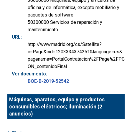
30000000 Máquinas, equipo y artículos de
oficina y de informática, excepto mobiliario y
paquetes de software
50300000 Servicios de reparación y
mantenimiento
URL:
http://www.madrid.org/cs/Satellite?
c=Page&cid=1203334374251&language=es&
pagename=PortalContratacion%2FPage%2FPC
ON_contenidoFinal
Ver documento:
BOE-B-2019-52542
Máquinas, aparatos, equipo y productos
consumibles eléctricos; iluminación (2
anuncios)