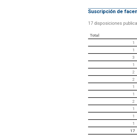
Suscripción de fac
17 disposiciones public
Total
1
1
3
1
2
2
1
1
2
1
1
1
17