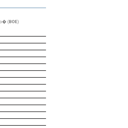
do� (
BOE
)