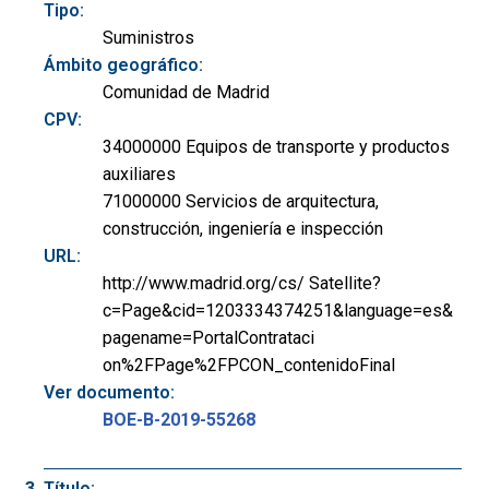
Tipo:
Suministros
Ámbito geográfico:
Comunidad de Madrid
CPV:
34000000 Equipos de transporte y productos
auxiliares
71000000 Servicios de arquitectura,
construcción, ingeniería e inspección
URL:
http://www.madrid.org/cs/ Satellite?
c=Page&cid=1203334374251&language=es&
pagename=PortalContrataci
on%2FPage%2FPCON_contenidoFinal
Ver documento:
BOE-B-2019-55268
Título: