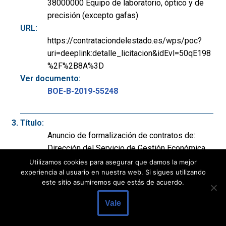
38000000 Equipo de laboratorio, óptico y de
precisión (excepto gafas)
URL:
https://contrataciondelestado.es/wps/poc?
uri=deeplink:detalle_licitacion&idEvl=50qE198
%2F%2B8A%3D
Ver documento:
BOE-B-2019-55248
Título:
Anuncio de formalización de contratos de:
Dirección del Servicio de Gestión Económica
de la Agencia Estatal de la Administración
Utilizamos cookies para asegurar que damos la mejor
experiencia al usuario en nuestra web. Si sigues utilizando
Tributaria. Objeto: Suministro e instalación de
este sitio asumiremos que estás de acuerdo.
un hidrolizador automatizado de grasas para el
Laboratorio Regional de Aduanas de Andalucía.
Vale
Expediente: 19710063700 AV44/19.
Departamento: