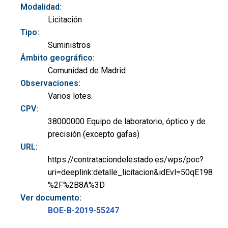
Modalidad:
Licitación
Tipo:
Suministros
Ámbito geográfico:
Comunidad de Madrid
Observaciones:
Varios lotes.
CPV:
38000000 Equipo de laboratorio, óptico y de
precisión (excepto gafas)
URL:
https://contrataciondelestado.es/wps/poc?
uri=deeplink:detalle_licitacion&idEvl=50qE198
%2F%2B8A%3D
Ver documento:
BOE-B-2019-55247