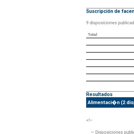
Suscripción de fac
9 disposiciones publica
Total
Resultados
Alimentaci�n (2 dis
<!–
— Disposiciones publi