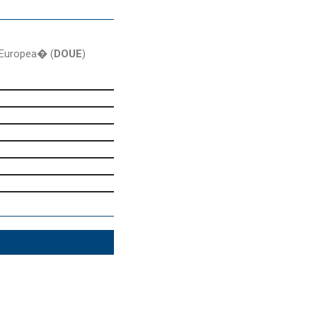
n Europea� (
DOUE
)