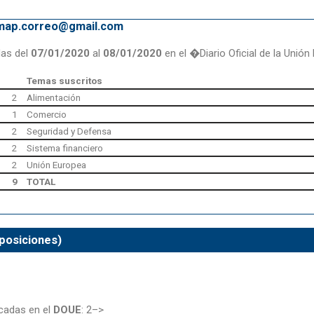
emap.correo@gmail.com
das del
07/01/2020
al
08/01/2020
en el �Diario Oficial de la Unió
Temas suscritos
2
Alimentación
1
Comercio
2
Seguridad y Defensa
2
Sistema financiero
2
Unión Europea
9
TOTAL
posiciones)
cadas en el
DOUE
: 2–>