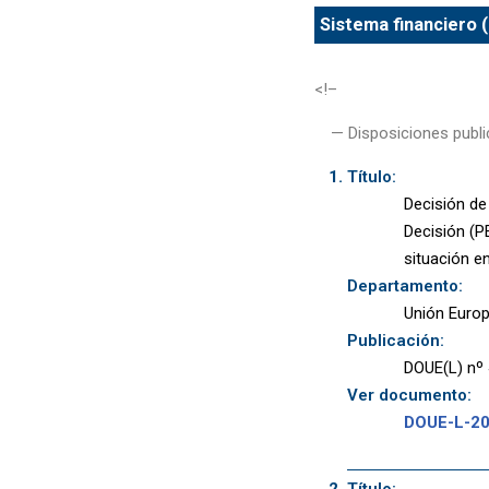
Sistema financiero 
<!–
— Disposiciones publi
Título:
Decisión de
Decisión (P
situación en
Departamento:
Unión Euro
Publicación:
DOUE(L) nº 
Ver documento:
DOUE-L-2
Título: