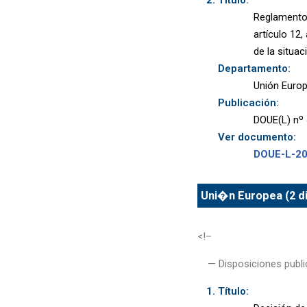
Reglamento 
artículo 12
de la situac
Departamento:
Unión Euro
Publicación:
DOUE(L) nº 
Ver documento:
DOUE-L-2
Uni�n Europea (2 d
<!–
— Disposiciones publi
Título: