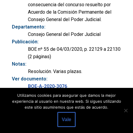
consecuencia del concurso resuelto por
Acuerdo de la Comisión Permanente del
Consejo General del Poder Judicial.
Departamento:
Consejo General del Poder Judicial
Publicación:
BOE nº 55 de 04/03/2020, p. 22129 a 22130
(2 páginas)
Notas:
Resolución. Varias plazas.
Ver documento:
BOE-A-2020-3076
Utilizamos cookies para asegurar que damos la mejor
experiencia al usuario en nuestra web. Si sigues utilizando
Título:
este sitio asumiremos que estás de acuerdo.
Acuerdo de 30 de enero de 2020, del Pleno
Vale
del Consejo General del Poder Judicial, por el
que se resuelve el concurso, convocado por