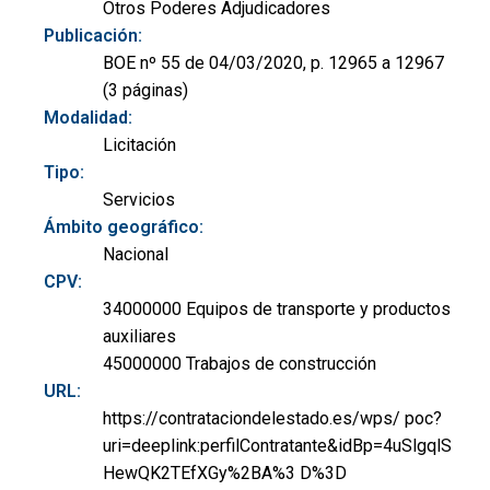
Otros Poderes Adjudicadores
Publicación:
BOE nº 55 de 04/03/2020, p. 12965 a 12967
(3 páginas)
Modalidad:
Licitación
Tipo:
Servicios
Ámbito geográfico:
Nacional
CPV:
34000000 Equipos de transporte y productos
auxiliares
45000000 Trabajos de construcción
URL:
https://contrataciondelestado.es/wps/ poc?
uri=deeplink:perfilContratante&idBp=4uSlgqlS
HewQK2TEfXGy%2BA%3 D%3D