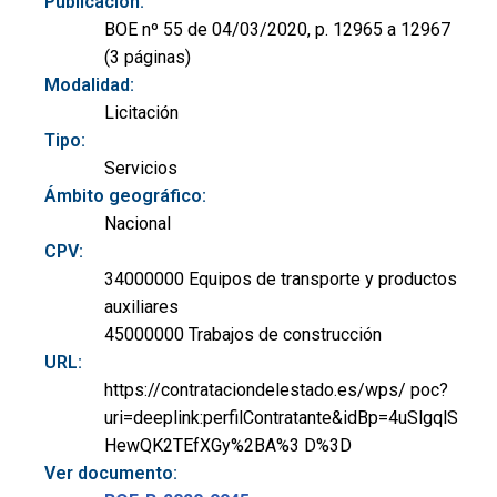
Publicación:
BOE nº 55 de 04/03/2020, p. 12965 a 12967
(3 páginas)
Modalidad:
Licitación
Tipo:
Servicios
Ámbito geográfico:
Nacional
CPV:
34000000 Equipos de transporte y productos
auxiliares
45000000 Trabajos de construcción
URL:
https://contrataciondelestado.es/wps/ poc?
uri=deeplink:perfilContratante&idBp=4uSlgqlS
HewQK2TEfXGy%2BA%3 D%3D
Ver documento: