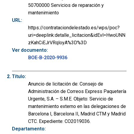
50700000 Servicios de reparación y
mantenimiento
URL:
https://contrataciondelestado.es/wps/poc?
uri=deeplink:detalle_licitacion&idEvl=HwoUNN
zKahCiEJrVRqloyA%3D%3D
Ver documento:
BOE-B-2020-9936
Título:
Anuncio de licitación de: Consejo de
Administración de Correos Express Paquetería
Urgente, S.A. – S.M.E. Objeto: Servicio de
mantenimiento externo en las delegaciones de
Barcelona I, Barcelona II, Madrid CTM y Madrid
CTC. Expediente: CO2019036.
Departamento: