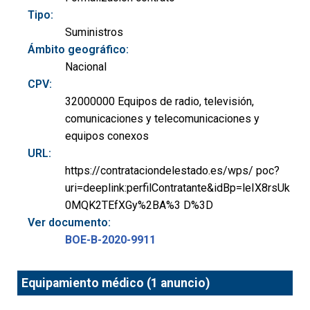
Tipo:
Suministros
Ámbito geográfico:
Nacional
CPV:
32000000 Equipos de radio, televisión,
comunicaciones y telecomunicaciones y
equipos conexos
URL:
https://contrataciondelestado.es/wps/ poc?
uri=deeplink:perfilContratante&idBp=leIX8rsUk
0MQK2TEfXGy%2BA%3 D%3D
Ver documento:
BOE-B-2020-9911
Equipamiento médico (1 anuncio)