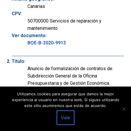
Canarias
CPV:
50700000 Servicios de reparación y
mantenimiento
Ver documento:
BOE-B-2020-9913
Título:
Anuncio de formalización de contratos de:
Subdirección General de la Oficina
Presupuestaria y de Gestión Económica.
Objeto: Servicio de mantenimiento de
Utilizamos cookies para asegurar que damos la mejor
elevadores instalados en Presidencia del
experiencia al usuario en nuestra web. Si sigues utilizando
Gobierno, Ministerio de la Presidencia, CEPC,
este sitio asumiremos que estás de acuerdo.
CIS y Consejo de Administración de
Vale
Patrimonio Nacional. Expediente: 2/20.
Departamento: