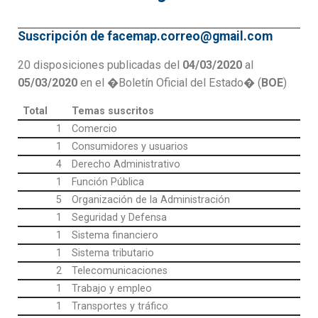
Suscripción de facemap.correo@gmail.com
20 disposiciones publicadas del
04/03/2020
al
05/03/2020
en el �Boletín Oficial del Estado� (
BOE
)
Total
Temas suscritos
1
Comercio
1
Consumidores y usuarios
4
Derecho Administrativo
1
Función Pública
5
Organización de la Administración
1
Seguridad y Defensa
1
Sistema financiero
1
Sistema tributario
2
Telecomunicaciones
1
Trabajo y empleo
1
Transportes y tráfico