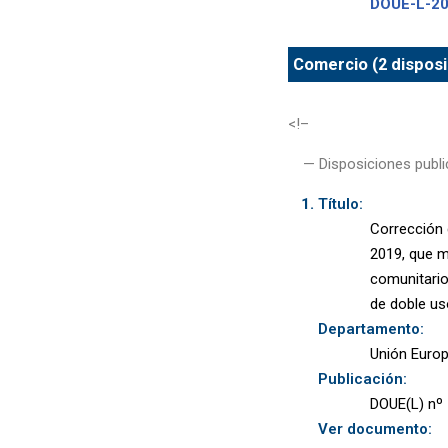
DOUE-L-2
Comercio (2 disposi
<!–
— Disposiciones publi
Título:
Corrección 
2019, que m
comunitario 
de doble us
Departamento:
Unión Euro
Publicación:
DOUE(L) nº 
Ver documento: