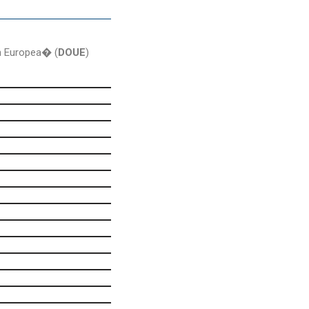
ón Europea� (
DOUE
)