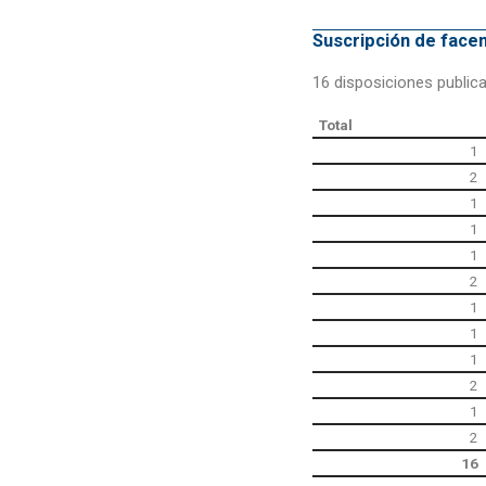
Suscripción de fac
16 disposiciones public
Total
1
2
1
1
1
2
1
1
1
2
1
2
16