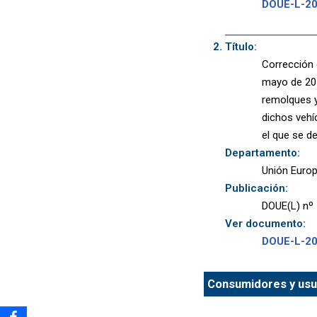
DOUE-L-2
Título:
Corrección 
mayo de 201
remolques y
dichos vehí
el que se d
Departamento:
Unión Euro
Publicación:
DOUE(L) nº 
Ver documento:
DOUE-L-2
Consumidores y usua