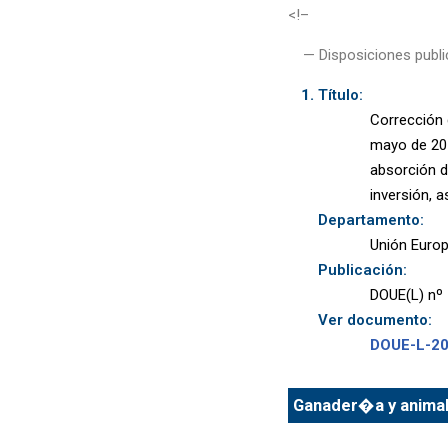
<!–
— Disposiciones publi
Título:
Corrección 
mayo de 201
absorción d
inversión, a
Departamento:
Unión Euro
Publicación:
DOUE(L) nº 
Ver documento:
DOUE-L-2
Ganader�a y animale