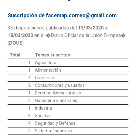
Suscripción de facemap.correo@gmail.com
33 disposiciones publicadas del
13/03/2020
al
18/03/2020
en el �Diario Oficial de la Unión Europea�
(
DOUE
)
Total
Temas suscritos
1
Agricultura
1
Alimentación
4
Comercio
2
Consumidores y usuarios
1
Derecho Administrativo
2
Ganadería y animales
1
Industria
3
Sanidad
4
Seguridad y Defensa
3
Sistema financiero