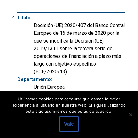
Título:
Decisión (UE) 2020/407 del Banco Central
Europeo de 16 de marzo de 2020 por la
que se modifica la Decisión (UE)
2019/1311 sobre la tercera serie de
operaciones de financiación a plazo más
largo con objetivo específico
(BCE/2020/13)
Departamento:
Unión Europea
Publicación:
Utilizamos cookies para asegurar que damos la mejor
DOUE(L) nº 80 de 17/03/2020, p. 23 a 24
experiencia al usuario en nuestra web. Si sigues utilizando
(2 páginas)
este sitio asumiremos que estás de acuerdo.
Ver documento:
Vale
DOUE-L-2020-80413