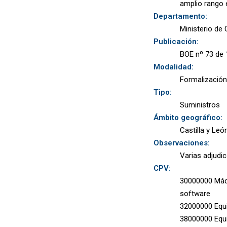
amplio rango 
Departamento:
Ministerio de 
Publicación:
BOE nº 73 de 
Modalidad:
Formalización
Tipo:
Suministros
Ámbito geográfico:
Castilla y Leó
Observaciones:
Varias adjudi
CPV:
30000000 Máqui
software
32000000 Equi
38000000 Equi