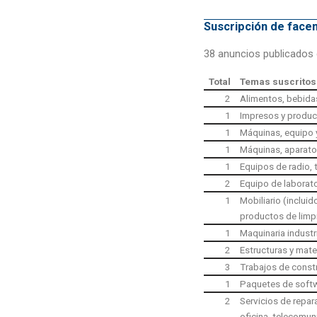
Suscripción de fac
38 anuncios publicados 
Total
Temas suscritos
2
Alimentos, bebida
1
Impresos y produc
1
Máquinas, equipo y
1
Máquinas, aparato
1
Equipos de radio,
2
Equipo de laborato
1
Mobiliario (inclui
productos de limp
1
Maquinaria industr
2
Estructuras y mate
3
Trabajos de const
1
Paquetes de softw
2
Servicios de repa
oficina, telecomun