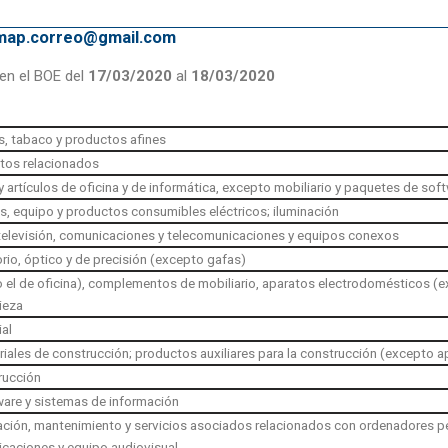
emap.correo@gmail.com
en el BOE del
17/03/2020
al
18/03/2020
s, tabaco y productos afines
tos relacionados
 artículos de oficina y de informática, excepto mobiliario y paquetes de sof
s, equipo y productos consumibles eléctricos; iluminación
 televisión, comunicaciones y telecomunicaciones y equipos conexos
rio, óptico y de precisión (excepto gafas)
do el de oficina), complementos de mobiliario, aparatos electrodomésticos (ex
ieza
ial
riales de construcción; productos auxiliares para la construcción (excepto a
rucción
are y sistemas de información
ración, mantenimiento y servicios asociados relacionados con ordenadores p
icaciones y equipo audiovisual