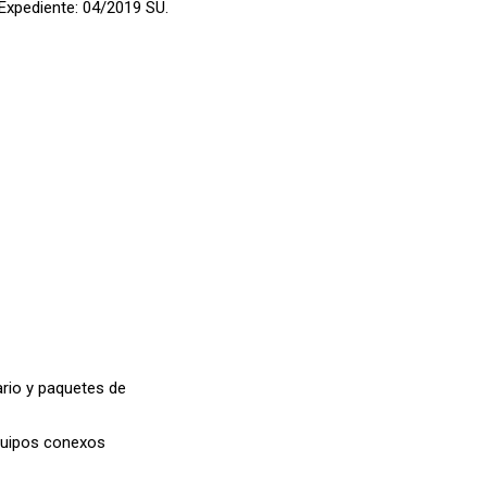
Expediente: 04/2019 SU.
ario y paquetes de
quipos conexos