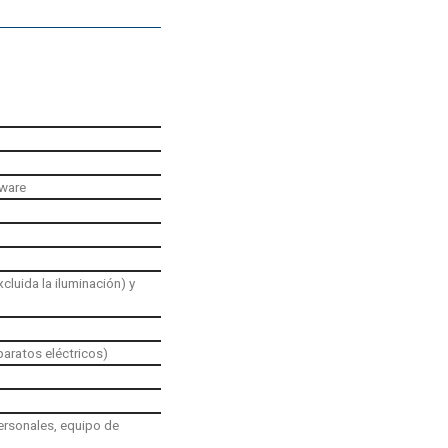
tware
cluida la iluminación) y
paratos eléctricos)
ersonales, equipo de