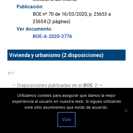
Publicación:
BOE nº 70 de 16/03/2020, p. 25653 a
25654 (2 páginas)
Ver documento:
BOE-A-2020-3776
Vivienda y urbanismo (2 disposiciones)
<!–
— Disposiciones publicadas en el
BOE
: 2–>
Utilizamos cookies para asegurar que damos la mejor
Título:
experiencia al usuario en nuestra web. Si sigues utilizando
Ley Foral 5/2020, de 4 de marzo, de
este sitio asumiremos que estás de acuerdo.
Presupuestos Generales de Navarra para
el año 2020.
Vale
Departamento: