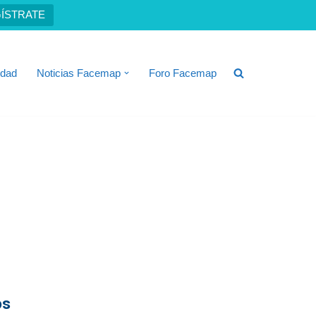
ÍSTRATE
idad
Noticias Facemap
Foro Facemap
os