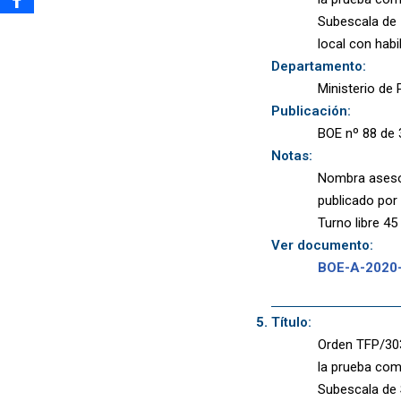
Subescala de I
local con hab
Departamento:
Ministerio de P
Publicación:
BOE nº 88 de 
Notas:
Nombra asesor
publicado por
Turno libre 45
Ver documento:
BOE-A-2020
Título:
Orden TFP/303
la prueba comp
Subescala de S