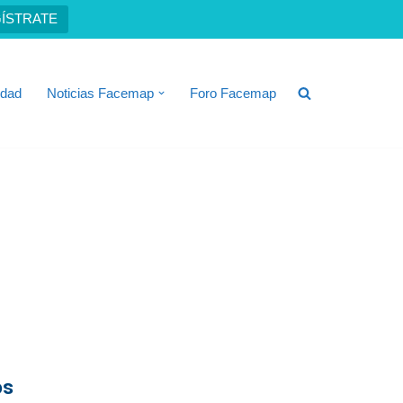
ÍSTRATE
idad
Noticias Facemap
Foro Facemap
os