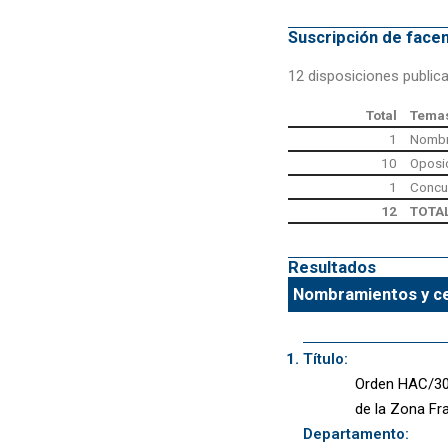
Suscripción de fac
12 disposiciones public
Total
Temas
1
Nombr
10
Oposi
1
Concu
12
TOTA
Resultados
Nombramientos y ces
Título:
Orden HAC/300
de la Zona Fr
Departamento: