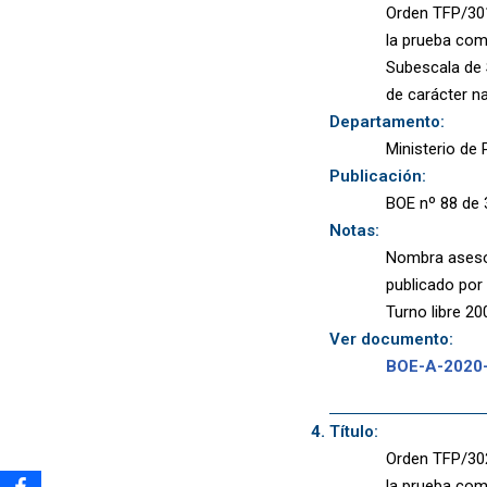
Orden TFP/301
la prueba comp
Subescala de S
de carácter n
Departamento:
Ministerio de P
Publicación:
BOE nº 88 de 
Notas:
Nombra asesor
publicado por
Turno libre 20
Ver documento:
BOE-A-2020
Título:
Orden TFP/302
la prueba comp