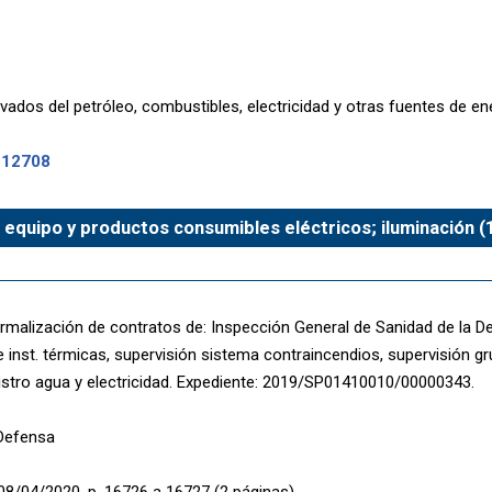
ados del petróleo, combustibles, electricidad y otras fuentes de en
-12708
 equipo y productos consumibles eléctricos; iluminación (
rmalización de contratos de: Inspección General de Sanidad de la D
e inst. térmicas, supervisión sistema contraincendios, supervisión g
istro agua y electricidad. Expediente: 2019/SP01410010/00000343.
 Defensa
08/04/2020, p. 16726 a 16727 (2 páginas)