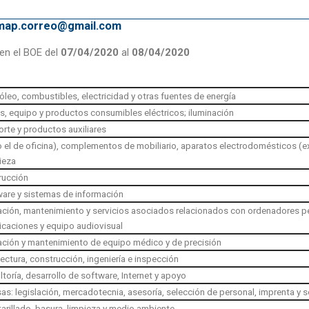
emap.correo@gmail.com
en el BOE del
07/04/2020
al
08/04/2020
óleo, combustibles, electricidad y otras fuentes de energía
s, equipo y productos consumibles eléctricos; iluminación
rte y productos auxiliares
do el de oficina), complementos de mobiliario, aparatos electrodomésticos (ex
ieza
rucción
are y sistemas de información
ración, mantenimiento y servicios asociados relacionados con ordenadores p
icaciones y equipo audiovisual
ración y mantenimiento de equipo médico y de precisión
tectura, construcción, ingeniería e inspección
ltoría, desarrollo de software, Internet y apoyo
as: legislación, mercadotecnia, asesoría, selección de personal, imprenta y 
tarillado, basura, limpieza y medio ambiente