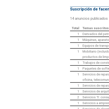
Suscripción de fac
14 anuncios publicados 
Total
Temas suscritos
1
Derivados del petr
1
Máquinas, aparato
1
Equipos de transpo
1
Mobiliario (inclui
productos de limp
1
Trabajos de const
1
Paquetes de softw
1
Servicios de repa
oficina, telecomun
1
Servicios de repa
1
Servicios de arqui
2
Servicios TI: consu
1
Servicios a empres
1
Servicios de alcan