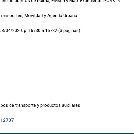
en los puertos de Palma, Eivissa y Maó. Expediente: P.O.93.19.
 Transportes, Movilidad y Agenda Urbana
08/04/2020, p. 16730 a 16732 (3 páginas)
pos de transporte y productos auxiliares
-12707