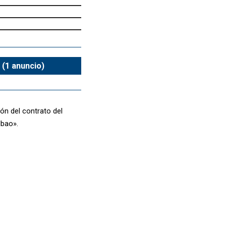
 (1 anuncio)
ión del contrato del
lbao».