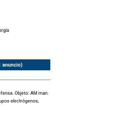
ergía
1 anuncio)
efensa. Objeto: AM man.
rupos electrógenos,