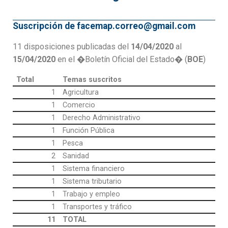
Suscripción de facemap.correo@gmail.com
11 disposiciones publicadas del
14/04/2020
al
15/04/2020
en el �Boletín Oficial del Estado� (
BOE
)
Total
Temas suscritos
1
Agricultura
1
Comercio
1
Derecho Administrativo
1
Función Pública
1
Pesca
2
Sanidad
1
Sistema financiero
1
Sistema tributario
1
Trabajo y empleo
1
Transportes y tráfico
11
TOTAL