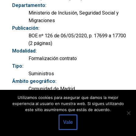
Departamento:
Ministerio de Inclusión, Seguridad Social y
Migraciones
Publicación:
BOE nº 126 de 06/05/2020, p. 17699 a 17700
(2 páginas)
Modalidad:
Formalización contrato
Tipo:
Suministros
Ámbito geográfico:
Comunidad de Madrid
CPV:
Utilizamos cookies para asegurar que damos la mejor
experiencia al usuario en nuestra web. Si sigues utilizando
48000000 Paquetes de software y sistemas
este sitio asumiremos que estás de acuerdo.
de información
Ver documento:
Vale
BOE-B-2020-13276