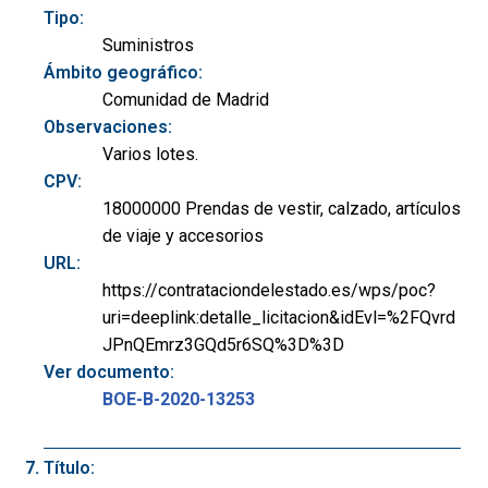
Tipo:
Suministros
Ámbito geográfico:
Comunidad de Madrid
Observaciones:
Varios lotes.
CPV:
18000000 Prendas de vestir, calzado, artículos
de viaje y accesorios
URL:
https://contrataciondelestado.es/wps/poc?
uri=deeplink:detalle_licitacion&idEvl=%2FQvrd
JPnQEmrz3GQd5r6SQ%3D%3D
Ver documento:
BOE-B-2020-13253
Título: