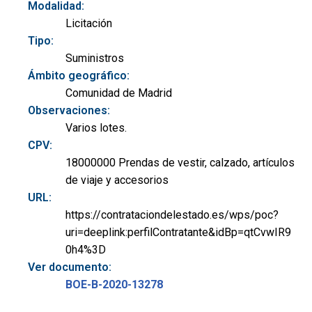
Modalidad:
Licitación
Tipo:
Suministros
Ámbito geográfico:
Comunidad de Madrid
Observaciones:
Varios lotes.
CPV:
18000000 Prendas de vestir, calzado, artículos
de viaje y accesorios
URL:
https://contrataciondelestado.es/wps/poc?
uri=deeplink:perfilContratante&idBp=qtCvwIR9
0h4%3D
Ver documento:
BOE-B-2020-13278