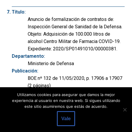
Título:
Anuncio de formalización de contratos de:
Inspección General de Sanidad de la Defensa.
Objeto: Adquisición de 100.000 litros de
alcohol Centro Militar de Farmacia COVID-19.
Expediente: 2020/SP01491010/00000381.
Departamento:
Ministerio de Defensa
Publicación:
BOE nº 132 de 11/05/2020, p. 17906 a 17907
(2 páginas)
Modalidad:
Utilizamos cookies para asegurar que damos la mejor
Formalización contrato
experiencia al usuario en nuestra web. Si sigues utilizando
este sitio asumiremos que estás de acuerdo.
Tipo:
Suministros
Vale
Ámbito geográfico:
Comunidad de Madrid