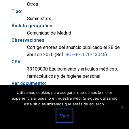
Otros
Tipo:
Suministros
Ámbito geográfico:
Comunidad de Madrid
Observaciones:
Corrige errores del anuncio publicado el 28 de
abril de 2020 (Ref.
BOE-B-2020-13046
).
CPV:
33100000 Equipamiento y artículos médicos,
farmacéuticos y de higiene personal
Ver documento:
BOE-B-2020-13514
Utilizamos cookies para asegurar que damos la mejor
experiencia al usuario en nuestra web. Si sigues utilizando
este sitio asumiremos que estás de acuerdo.
Título:
Anuncio de corrección de errores de: Dirección
Vale
del Instituto Nacional de Gestión Sanitaria