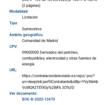
(2 páginas)
Modalidad:
Licitación
Tipo:
Suministros
Ámbito geográfico:
Comunidad de Madrid
CPV:
09000000 Derivados del petróleo,
combustibles, electricidad y otras fuentes de
energía
URL:
https://contrataciondelestado.es/wps/ poc?
uri=deeplink:perfilContratante&idBp=YVy3kkhb
VcMQK2TEfXGy%2BA% 3D%3D
Ver documento:
BOE-B-2020-13470