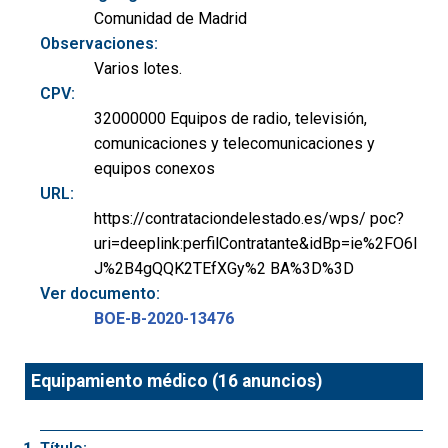
Comunidad de Madrid
Observaciones:
Varios lotes.
CPV:
32000000 Equipos de radio, televisión,
comunicaciones y telecomunicaciones y
equipos conexos
URL:
https://contrataciondelestado.es/wps/ poc?
uri=deeplink:perfilContratante&idBp=ie%2FO6I
J%2B4gQQK2TEfXGy%2 BA%3D%3D
Ver documento:
BOE-B-2020-13476
Equipamiento médico (16 anuncios)