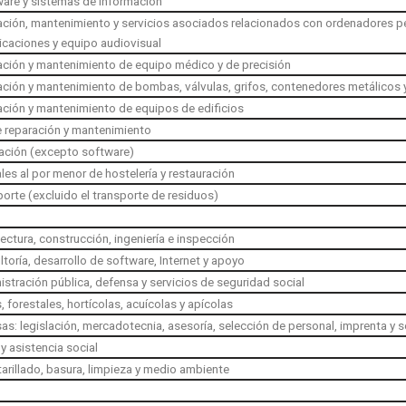
are y sistemas de información
ración, mantenimiento y servicios asociados relacionados con ordenadores p
icaciones y equipo audiovisual
ración y mantenimiento de equipo médico y de precisión
ación y mantenimiento de bombas, válvulas, grifos, contenedores metálicos 
ación y mantenimiento de equipos de edificios
e reparación y mantenimiento
lación (excepto software)
les al por menor de hostelería y restauración
porte (excluido el transporte de residuos)
tectura, construcción, ingeniería e inspección
ltoría, desarrollo de software, Internet y apoyo
istración pública, defensa y servicios de seguridad social
, forestales, hortícolas, acuícolas y apícolas
as: legislación, mercadotecnia, asesoría, selección de personal, imprenta y 
y asistencia social
tarillado, basura, limpieza y medio ambiente