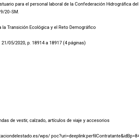
tuario para el personal laboral de la Confederación Hidrográfica del
19/20-SM.
a la Transición Ecológica y el Reto Demográfico
 21/05/2020, p. 18914 a 18917 (4 páginas)
as de vestir, calzado, artículos de viaje y accesorios
ataciondelestado.es/wps/ poc?uri=deeplink:perfilContratante&idBp=