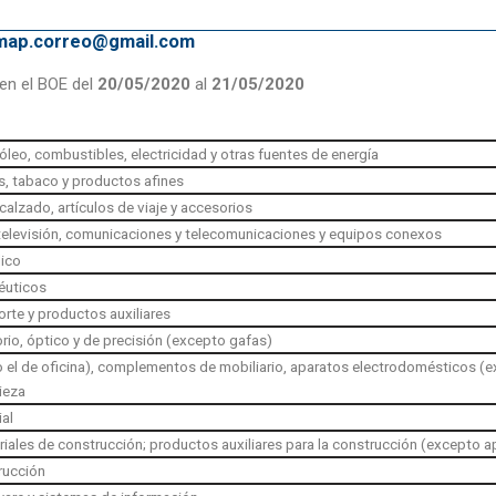
emap.correo@gmail.com
en el BOE del
20/05/2020
al
21/05/2020
óleo, combustibles, electricidad y otras fuentes de energía
s, tabaco y productos afines
calzado, artículos de viaje y accesorios
 televisión, comunicaciones y telecomunicaciones y equipos conexos
ico
éuticos
rte y productos auxiliares
rio, óptico y de precisión (excepto gafas)
do el de oficina), complementos de mobiliario, aparatos electrodomésticos (ex
ieza
ial
riales de construcción; productos auxiliares para la construcción (excepto a
rucción