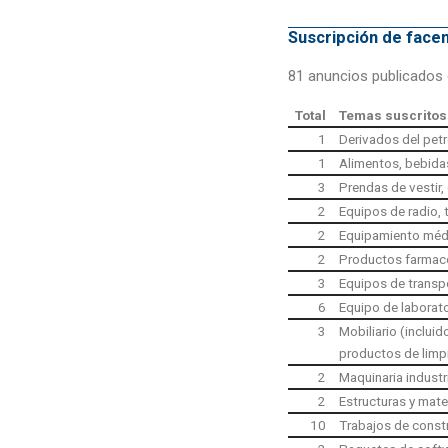
Suscripción de fac
81 anuncios publicados 
Total
Temas suscritos
1
Derivados del petr
1
Alimentos, bebida
3
Prendas de vestir, 
2
Equipos de radio,
2
Equipamiento méd
2
Productos farmac
3
Equipos de transpo
6
Equipo de laborato
3
Mobiliario (inclui
productos de limp
2
Maquinaria industr
2
Estructuras y mate
10
Trabajos de const