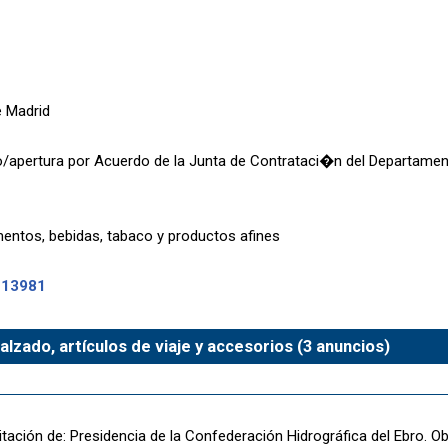
 Madrid
o/apertura por Acuerdo de la Junta de Contrataci�n del Departament
entos, bebidas, tabaco y productos afines
-13981
alzado, artículos de viaje y accesorios (3 anuncios)
itación de: Presidencia de la Confederación Hidrográfica del Ebro. O