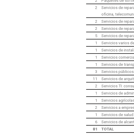
2
Paquetes de softw
2
Servicios de repa
oficina, telecomun
2
Servicios de repa
2
Servicios de repar
5
Servicios de repar
1
Servicios varios d
1
Servicios de insta
1
Servicios comercia
1
Servicios de trans
3
Servicios públicos
11
Servicios de arqui
2
Servicios TI: consu
1
Servicios de admin
1
Servicios agrícolas
2
Servicios a empres
1
Servicios de salud 
6
Servicios de alcan
81
TOTAL