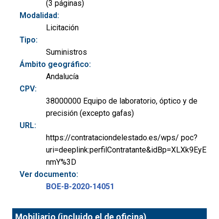
(3 páginas)
Modalidad:
Licitación
Tipo:
Suministros
Ámbito geográfico:
Andalucía
CPV:
38000000 Equipo de laboratorio, óptico y de
precisión (excepto gafas)
URL:
https://contrataciondelestado.es/wps/ poc?
uri=deeplink:perfilContratante&idBp=XLXk9EyE
nmY%3D
Ver documento:
BOE-B-2020-14051
Mobiliario (incluido el de oficina),