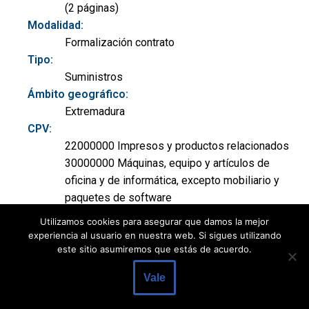
(2 páginas)
Modalidad:
Formalización contrato
Tipo:
Suministros
Ámbito geográfico:
Extremadura
CPV:
22000000 Impresos y productos relacionados
30000000 Máquinas, equipo y artículos de
oficina y de informática, excepto mobiliario y
paquetes de software
39000000 Mobiliario (incluido el de oficina),
Utilizamos cookies para asegurar que damos la mejor
complementos de mobiliario, aparatos
experiencia al usuario en nuestra web. Si sigues utilizando
electrodomésticos (excluida la iluminación) y
este sitio asumiremos que estás de acuerdo.
productos de limpieza
Vale
Ver documento:
BOE-B-2020-14054