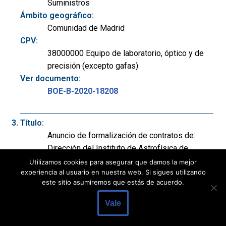
Suministros
Ámbito geográfico:
Comunidad de Madrid
CPV:
38000000 Equipo de laboratorio, óptico y de
precisión (excepto gafas)
Ver documento:
BOE-B-2020-18208
Título:
Anuncio de formalización de contratos de:
Dirección del Instituto de Astrofísica de
Canarias. Objeto: Producción, integración y
Utilizamos cookies para asegurar que damos la mejor
experiencia al usuario en nuestra web. Si sigues utilizando
validación de elementos mecánicos,
este sitio asumiremos que estás de acuerdo.
electrónicos y software para las cámaras de
los telescopios LST-2, LST-3 y LST-4 .
Vale
Expediente: LIC-19-008.
Departamento: