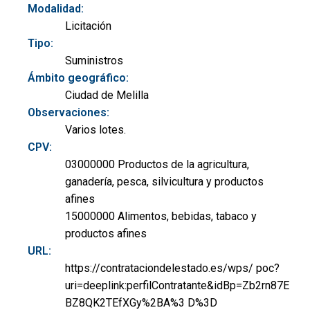
Modalidad:
Licitación
Tipo:
Suministros
Ámbito geográfico:
Ciudad de Melilla
Observaciones:
Varios lotes.
CPV:
03000000 Productos de la agricultura,
ganadería, pesca, silvicultura y productos
afines
15000000 Alimentos, bebidas, tabaco y
productos afines
URL:
https://contrataciondelestado.es/wps/ poc?
uri=deeplink:perfilContratante&idBp=Zb2rn87E
BZ8QK2TEfXGy%2BA%3 D%3D