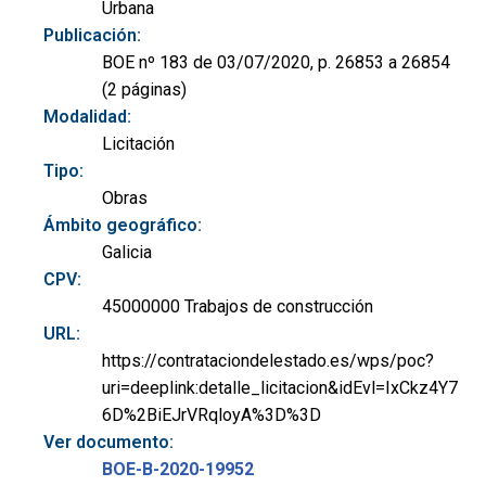
Urbana
Publicación:
BOE nº 183 de 03/07/2020, p. 26853 a 26854
(2 páginas)
Modalidad:
Licitación
Tipo:
Obras
Ámbito geográfico:
Galicia
CPV:
45000000 Trabajos de construcción
URL:
https://contrataciondelestado.es/wps/poc?
uri=deeplink:detalle_licitacion&idEvl=IxCkz4Y7
6D%2BiEJrVRqloyA%3D%3D
Ver documento:
BOE-B-2020-19952