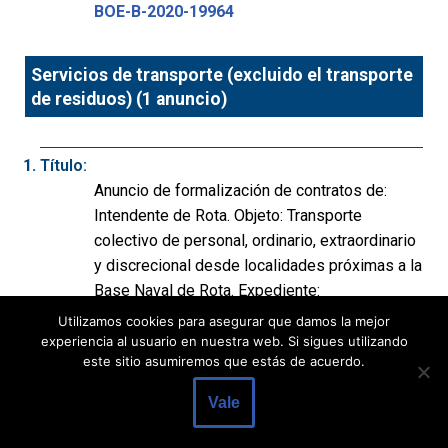
BOE-B-2020-19964
Servicios de transporte (excluido el transporte
de residuos) (1 anuncio)
Título:
Anuncio de formalización de contratos de:
Intendente de Rota. Objeto: Transporte
colectivo de personal, ordinario, extraordinario
y discrecional desde localidades próximas a la
Base Naval de Rota. Expediente:
2019/AR46U/00000675.
Utilizamos cookies para asegurar que damos la mejor
Departamento:
experiencia al usuario en nuestra web. Si sigues utilizando
este sitio asumiremos que estás de acuerdo.
Ministerio de Defensa
Publicación:
Vale
BOE nº 183 de 03/07/2020, p. 26839 a 26840
(2 páginas)