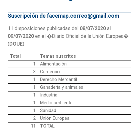
Suscripción de facemap.correo@gmail.com
11 disposiciones publicadas del
08/07/2020
al
09/07/2020
en el �Diario Oficial de la Unión Europea�
(
DOUE
)
Total
Temas suscritos
1
Alimentación
3
Comercio
1
Derecho Mercantil
1
Ganadería y animales
1
Industria
1
Medio ambiente
1
Sanidad
2
Unión Europea
11
TOTAL