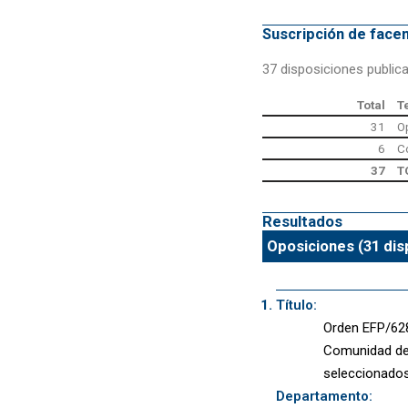
Suscripción de fac
37 disposiciones public
Total
T
31
O
6
C
37
T
Resultados
Oposiciones (31 dis
Título:
Orden EFP/628/
Comunidad de 
seleccionados
Departamento: