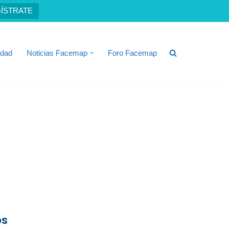
ÍSTRATE
idad
Noticias Facemap
Foro Facemap
os